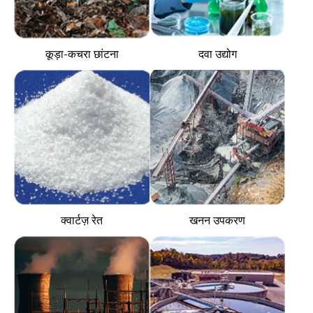
कूड़ा-कचरा छांटना
दवा उद्योग
क्वार्टज़ रेत
खनन उपकरण