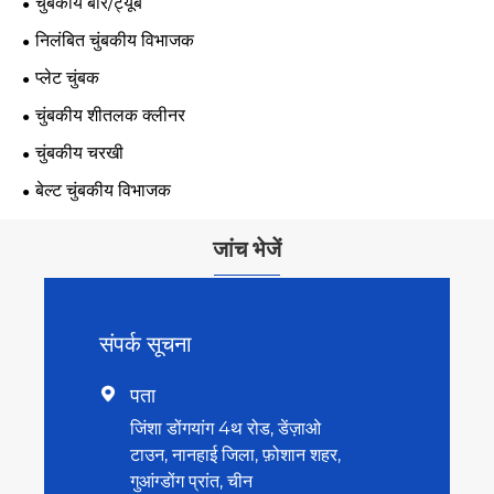
चुंबकीय बार/ट्यूब
निलंबित चुंबकीय विभाजक
प्लेट चुंबक
चुंबकीय शीतलक क्लीनर
चुंबकीय चरखी
बेल्ट चुंबकीय विभाजक
जांच भेजें
संपर्क सूचना
पता

जिंशा डोंगयांग 4थ रोड, डेंज़ाओ
टाउन, नानहाई जिला, फ़ोशान शहर,
गुआंग्डोंग प्रांत, चीन