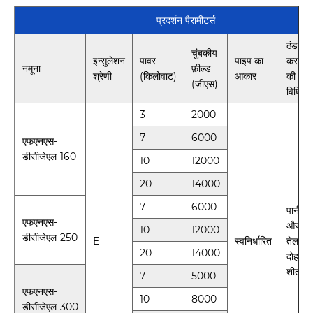
प्रदर्शन पैरामीटर्स
ठंडा
चुंबकीय
इन्सुलेशन
पावर
पाइप का
करने
नमूना
फ़ील्ड
श्रेणी
(किलोवाट)
आकार
की
(जीएस)
विधि
3
2000
7
6000
एफएनएस-
डीसीजेएल-160
10
12000
20
14000
7
6000
पानी
एफएनएस-
और
10
12000
डीसीजेएल-250
E
स्वनिर्धारित
तेल
20
14000
दोहरी
शीतलन
7
5000
एफएनएस-
10
8000
डीसीजेएल-300