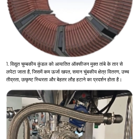
1. विद्युत चुम्बकीय कुंडल को आयातित ऑक्सीजन मुक्त तांबे के तार से
लपेटा जाता है, जिसमें कम ऊर्जा खपत, समान चुंबकीय क्षेत्र वितरण, उच्च
तीव्रता, उत्कृष्ट स्थिरता और बेहतर लौह हटाने का प्रदर्शन होता है।