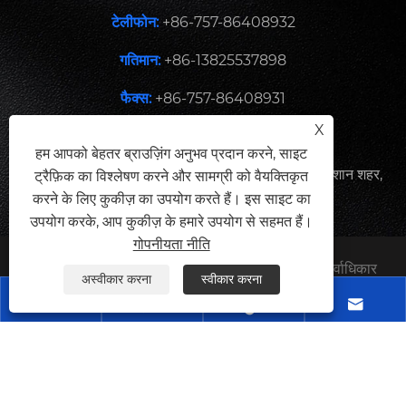
टेलीफोन:
+86-757-86408932
गतिमान:
+86-13825537898
फैक्स:
+86-757-86408931
X
ईमेल:
sales@onemagnets.com
हम आपको बेहतर ब्राउज़िंग अनुभव प्रदान करने, साइट
पता:
जिंशा डोंगयांग 4थ रोड, डेंज़ाओ टाउन, नानहाई जिला, फ़ोशान शहर,
ट्रैफ़िक का विश्लेषण करने और सामग्री को वैयक्तिकृत
करने के लिए कुकीज़ का उपयोग करते हैं। इस साइट का
गुआंग्डोंग प्रांत, चीन
उपयोग करके, आप कुकीज़ के हमारे उपयोग से सहमत हैं।
गोपनीयता नीति
कॉपीराइट © 2024 फोर्स मैग्नेटिक सॉल्यूशन कं, लिमिटेड सर्वाधिकार
अस्वीकार करना
स्वीकार करना
सुरक्षित।




Links
Sitemap
RSS
XML
गोपनीयता नीति