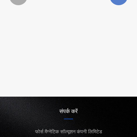
कौन सा बेहतर है: सूखा चुंबकीय विभाजक या गीला
चुंबकीय विभाजक?
और देखें >>
संपर्क करें
फोर्स मैग्नेटिक सॉल्यूशन कंपनी लिमिटेड