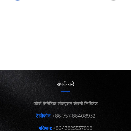
आधुनिक औद्योगिक निस्पंदन के लिए इलेक्ट्रो मैग्नेटिक
फ़िल्टर को उच्च दक्षता वाला समाधान क्या बनाता है?
और देखें >>
संपर्क करें
फोर्स मैग्नेटिक सॉल्यूशन कंपनी लिमिटेड
टेलीफोन:
+86-757-86408932
गतिमान:
+86-13825537898